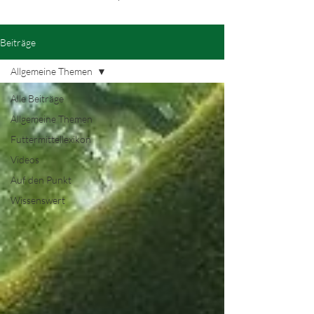
Beiträge
Allgemeine Themen
Alle Beiträge
Allgemeine Themen
Futtermittellexikon
Videos
Auf den Punkt
Wissenswert