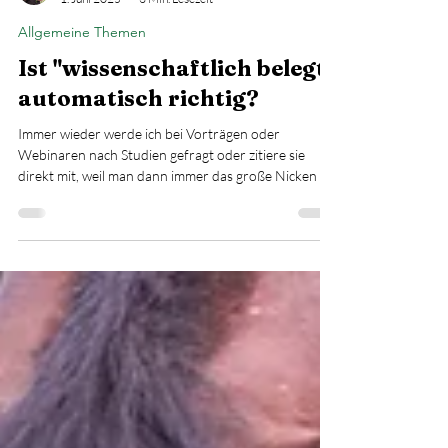
Jessica Scherer
1. Juni 2025
3 Min. Lesezeit
Allgemeine Themen
Ist "wissenschaftlich belegt"
automatisch richtig?
Immer wieder werde ich bei Vorträgen oder
Webinaren nach Studien gefragt oder zitiere sie
direkt mit, weil man dann immer das große Nicken im
Publikum sieht. Und es gibt Kollegen, die das Prädikat
der „Wissenschaftlichkeit“ für sich gepachtet haben.
Vorgestern hörte ich aber einen Podcast, der mir
noch einmal deutlich gemacht hat, dass jede Studie
auch immer noch interpretiert werden kann und
muss. Und da sind die Gedanken mal wieder frei. ​ In
meinen Grundlagenseminaren star