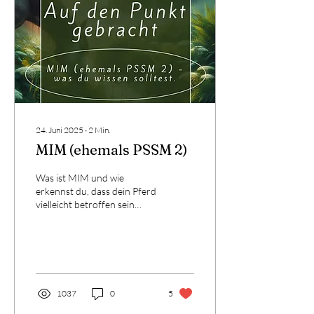
24. Juni 2025
∙
2
Min.
MIM (ehemals PSSM 2)
Was ist MIM und wie
erkennst du, dass dein Pferd
vielleicht betroffen sein
könnte? Juliane Ernst klärt
in ihrem Gastbeitrag auf.
1037
0
5