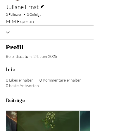
Autor
Juliane Ernst
0 Follower
0 Gefolgt
MIM Expertin
Profil
Beitrittsdatum: 24. Juni 2025
Info
0
Likes erhalten
0
Kommentare erhalten
0
beste Antworten
Beiträge