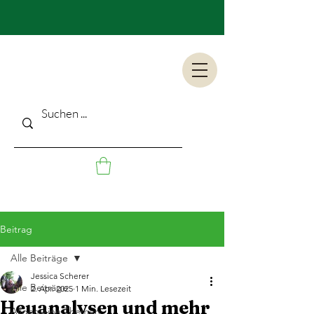
Beitrag
Alle Beiträge
Jessica Scherer
Alle Beiträge
2. Apr. 2025
1 Min. Lesezeit
Heuanalysen und mehr
Allgemeine Themen