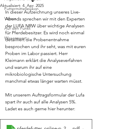
Aktualisiert:
4. Apr. 2025
Futtermittellexikon
In dieser Aufzeichnung unseres Live-
Videos
Abends sprechen wir mit den Experten 
der LUFA NRW über wichtige Analysen 
Auf den Punkt
für Pferdebesitzer. Es wird noch einmal 
Wissenswert
detailliert die Probenentnahme 
besprochen und ihr seht, was mit euren 
Proben im Labor passiert. Herr 
Kleimann erklärt die Analyseverfahren 
und warum ihr auf eine 
mikrobiologische Untersuchung 
manchmal etwas länger warten müsst. 
Mit unserem Auftragsformular der Lufa 
spart ihr auch auf alle Analysen 5%. 
Ladet es auch gerne hier herunter: 
pferdefutter_online-p_2025_01_09_interaktiv
.pdf