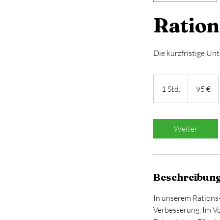
Ration
Die kurzfristige Un
95
Euro
1 Std.
1
95 €
S
t
d
Weiter
Beschreibun
In unserem Rations-
Verbesserung. Im Vo