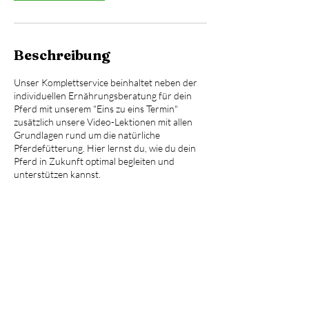
Beschreibung
Unser Komplettservice beinhaltet neben der
individuellen Ernährungsberatung für dein
Pferd mit unserem "Eins zu eins Termin"
zusätzlich unsere Video-Lektionen mit allen
Grundlagen rund um die natürliche
Pferdefütterung. Hier lernst du, wie du dein
Pferd in Zukunft optimal begleiten und
unterstützen kannst.
Kontaktangaben
01728331062
info@natuerliche-pferdefuetterung.de
Am Katelberg 7, 37191 Katlenburg-Lindau-
Katlenburg, Germany