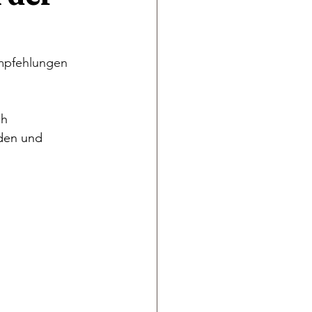
Empfehlungen 
h 
den und 