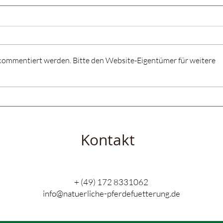
 kommentiert werden. Bitte den Website-Eigentümer für weitere
Über die natürliche
Der
Sprache mit den Pferden
Pfe
verbunden sein.
Kontakt
+ (49) 172 8331062
info@natuerliche-pferdefuetterung.de